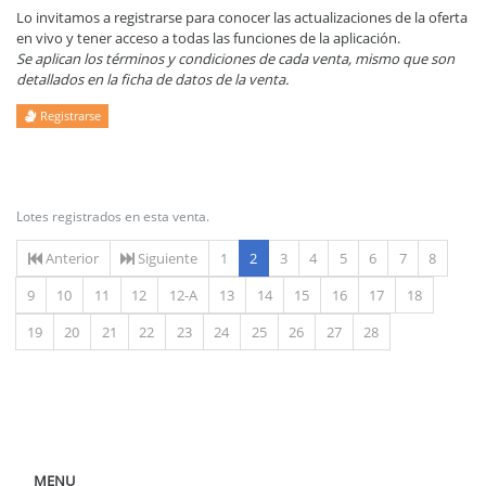
Lo invitamos a registrarse para conocer las actualizaciones de la oferta
en vivo y tener acceso a todas las funciones de la aplicación.
Se aplican los términos y condiciones de cada venta, mismo que son
detallados en la ficha de datos de la venta.
Registrarse
Lotes registrados en esta venta.
(actual)
Anterior
Siguiente
1
2
3
4
5
6
7
8
9
10
11
12
12-A
13
14
15
16
17
18
19
20
21
22
23
24
25
26
27
28
MENU