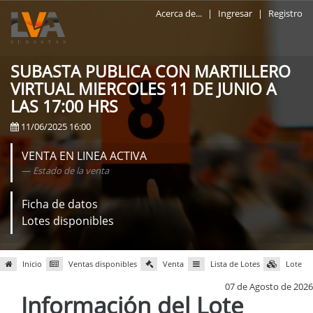
Acerca de...
|
Ingresar
|
Registro
SUBASTA PUBLICA CON MARTILLERO
VIRTUAL MIERCOLES 11 DE JUNIO A
LAS 17:00 HRS
11/06/2025 16:00
VENTA EN LINEA ACTIVA
Estado de la venta
Ficha de datos
Lotes disponibles
Inicio
Ventas disponibles
Venta
Lista de Lotes
Lote
07 de Agosto de 2026
Información del Lote