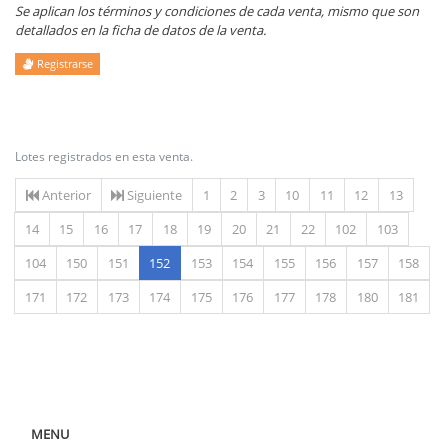
Se aplican los términos y condiciones de cada venta, mismo que son
detallados en la ficha de datos de la venta.
Registrarse
Lotes registrados en esta venta.
Anterior
Siguiente
1
2
3
10
11
12
13
14
15
16
17
18
19
20
21
22
102
103
(actual)
104
150
151
152
153
154
155
156
157
158
171
172
173
174
175
176
177
178
180
181
MENU