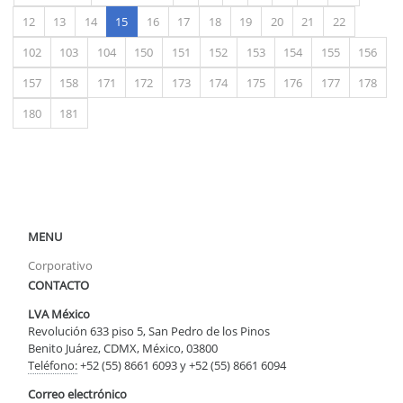
(actual)
12
13
14
15
16
17
18
19
20
21
22
102
103
104
150
151
152
153
154
155
156
157
158
171
172
173
174
175
176
177
178
180
181
MENU
Corporativo
CONTACTO
LVA México
Revolución 633 piso 5, San Pedro de los Pinos
Benito Juárez, CDMX, México, 03800
Teléfono:
+52 (55) 8661 6093 y +52 (55) 8661 6094
Correo electrónico