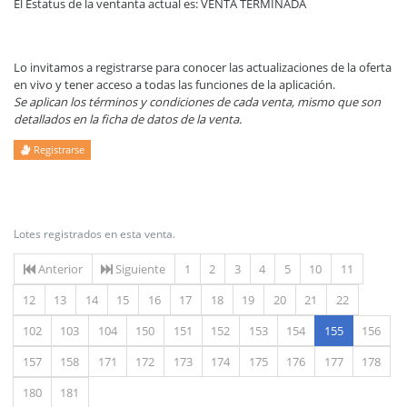
El Estatus de la ventanta actual es: VENTA TERMINADA
Lo invitamos a registrarse para conocer las actualizaciones de la oferta
en vivo y tener acceso a todas las funciones de la aplicación.
Se aplican los términos y condiciones de cada venta, mismo que son
detallados en la ficha de datos de la venta.
Registrarse
Lotes registrados en esta venta.
Anterior
Siguiente
1
2
3
4
5
10
11
12
13
14
15
16
17
18
19
20
21
22
(actual)
102
103
104
150
151
152
153
154
155
156
157
158
171
172
173
174
175
176
177
178
180
181