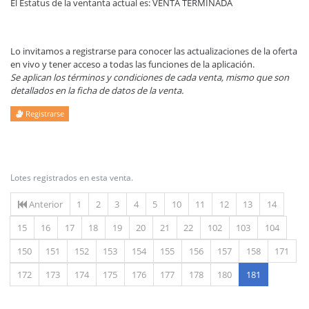
El Estatus de la ventanta actual es: VENTA TERMINADA
Lo invitamos a registrarse para conocer las actualizaciones de la oferta
en vivo y tener acceso a todas las funciones de la aplicación.
Se aplican los términos y condiciones de cada venta, mismo que son
detallados en la ficha de datos de la venta.
Registrarse
Lotes registrados en esta venta.
Anterior
1
2
3
4
5
10
11
12
13
14
15
16
17
18
19
20
21
22
102
103
104
150
151
152
153
154
155
156
157
158
171
(actual)
172
173
174
175
176
177
178
180
181