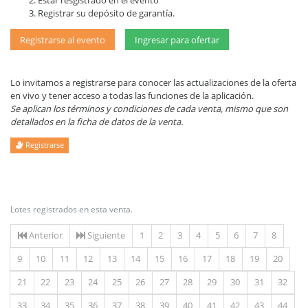
Estar resgistrado en el evento
Registrar su depósito de garantía.
Registrarse al evento
Ingresar para ofertar
Lo invitamos a registrarse para conocer las actualizaciones de la oferta
en vivo y tener acceso a todas las funciones de la aplicación.
Se aplican los términos y condiciones de cada venta, mismo que son
detallados en la ficha de datos de la venta.
Registrarse
Lotes registrados en esta venta.
Anterior
Siguiente
1
2
3
4
5
6
7
8
9
10
11
12
13
14
15
16
17
18
19
20
21
22
23
24
25
26
27
28
29
30
31
32
33
34
35
36
37
38
39
40
41
42
43
44