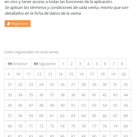
en vivo y tener acceso a todas las funciones de la aplicación.
Se aplican los términos y condiciones de cada venta, mismo que son
detallados en la ficha de datos de la venta.
Registrarse
Lotes registrados en esta venta.
Anterior
Siguiente
1
2
3
4
5
6
7
8
9
10
11
12
13
14
15
16
17
18
19
20
21
22
23
24
25
26
27
28
29
30
31
32
33
34
35
36
37
38
39
40
41
42
43
44
45
46
47
48
49
50
51
52
53
54
55
56
57
58
59
60
61
62
63
64
65
66
67
68
69
70
71
72
73
74
75
76
77
78
79
80
81
82
83
84
85
86
87
88
90
91
92
93