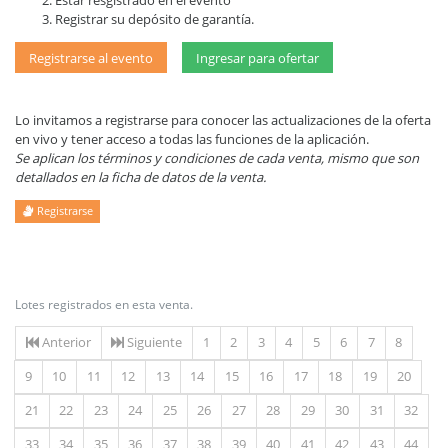
Estar resgistrado en el evento
Registrar su depósito de garantía.
Registrarse al evento
Ingresar para ofertar
Lo invitamos a registrarse para conocer las actualizaciones de la oferta
en vivo y tener acceso a todas las funciones de la aplicación.
Se aplican los términos y condiciones de cada venta, mismo que son
detallados en la ficha de datos de la venta.
Registrarse
Lotes registrados en esta venta.
Anterior
Siguiente
1
2
3
4
5
6
7
8
9
10
11
12
13
14
15
16
17
18
19
20
21
22
23
24
25
26
27
28
29
30
31
32
33
34
35
36
37
38
39
40
41
42
43
44