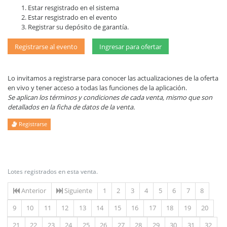
Estar resgistrado en el sistema
Estar resgistrado en el evento
Registrar su depósito de garantía.
Registrarse al evento
Ingresar para ofertar
Lo invitamos a registrarse para conocer las actualizaciones de la oferta
en vivo y tener acceso a todas las funciones de la aplicación.
Se aplican los términos y condiciones de cada venta, mismo que son
detallados en la ficha de datos de la venta.
Registrarse
Lotes registrados en esta venta.
Anterior
Siguiente
1
2
3
4
5
6
7
8
9
10
11
12
13
14
15
16
17
18
19
20
21
22
23
24
25
26
27
28
29
30
31
32