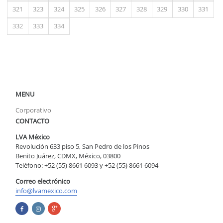
321
323
324
325
326
327
328
329
330
331
332
333
334
MENU
Corporativo
CONTACTO
LVA México
Revolución 633 piso 5, San Pedro de los Pinos
Benito Juárez, CDMX, México, 03800
Teléfono:
+52 (55) 8661 6093 y +52 (55) 8661 6094
Correo electrónico
info@lvamexico.com