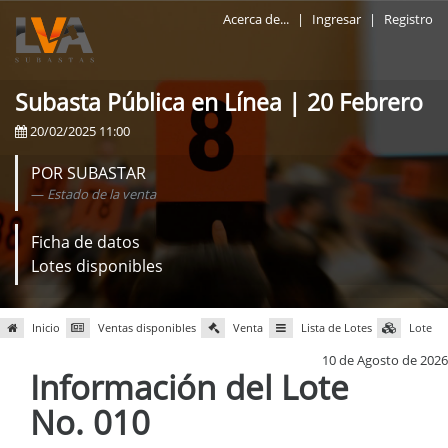
Acerca de...
|
Ingresar
|
Registro
Subasta Pública en Línea | 20 Febrero
20/02/2025 11:00
POR SUBASTAR
Estado de la venta
Ficha de datos
Lotes disponibles
Inicio
Ventas disponibles
Venta
Lista de Lotes
Lote
10 de Agosto de 2026
Información del Lote
No. 010