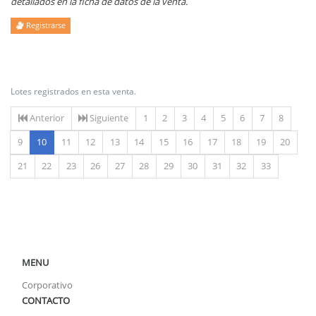
detallados en la ficha de datos de la venta.
Registrarse
Lotes registrados en esta venta.
Anterior
Siguiente
1
2
3
4
5
6
7
8
(actual)
9
10
11
12
13
14
15
16
17
18
19
20
21
22
23
26
27
28
29
30
31
32
33
MENU
Corporativo
CONTACTO