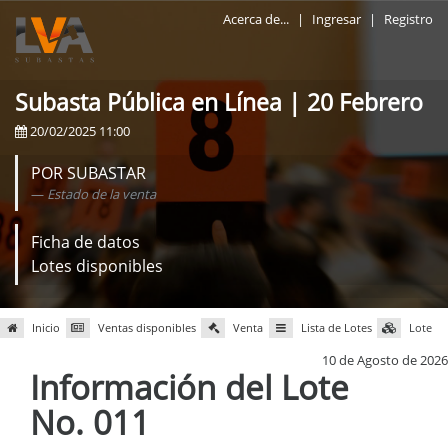
Acerca de...
|
Ingresar
|
Registro
Subasta Pública en Línea | 20 Febrero
20/02/2025 11:00
POR SUBASTAR
Estado de la venta
Ficha de datos
Lotes disponibles
Inicio
Ventas disponibles
Venta
Lista de Lotes
Lote
10 de Agosto de 2026
Información del Lote
No. 011