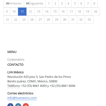
Anterior
Siguiente
1
2
3
4
5
6
7
8
(actual)
9
10
11
12
13
14
15
16
17
18
19
20
21
22
23
26
27
28
29
30
31
32
33
MENU
Corporativo
CONTACTO
LVA México
Revolución 633 piso 5, San Pedro de los Pinos
Benito Juárez, CDMX, México, 03800
Teléfono:
+52 (55) 8661 6093 y +52 (55) 8661 6094
Correo electrónico
info@lvamexico.com