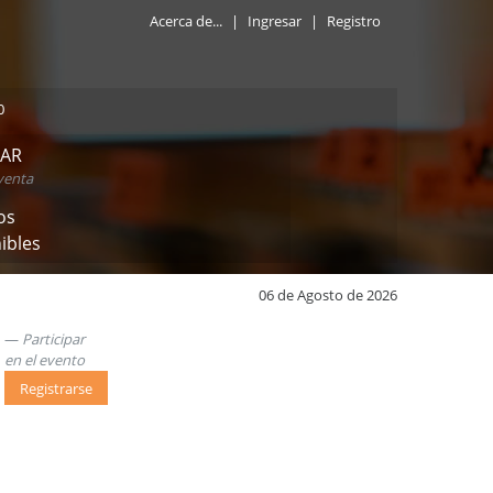
Acerca de...
|
Ingresar
|
Registro
0
TAR
venta
os
ibles
06 de Agosto de 2026
Participar
en el evento
Registrarse