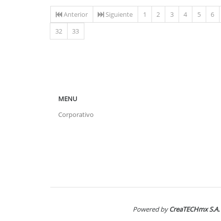
Anterior
Siguiente
1
2
3
4
5
6
32
33
MENU
Corporativo
Powered by
CreaTECHmx S.A. 