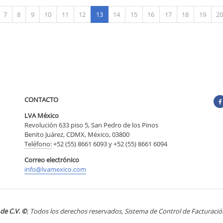
(actual)
7
8
9
10
11
12
13
14
15
16
17
18
19
2
CONTACTO
LVA México
Revolución 633 piso 5, San Pedro de los Pinos
Benito Juárez, CDMX, México, 03800
Teléfono:
+52 (55) 8661 6093 y +52 (55) 8661 6094
Correo electrónico
info@lvamexico.com
de C.V. ©
, Todos los derechos reservados, Sistema de Control de Facturació