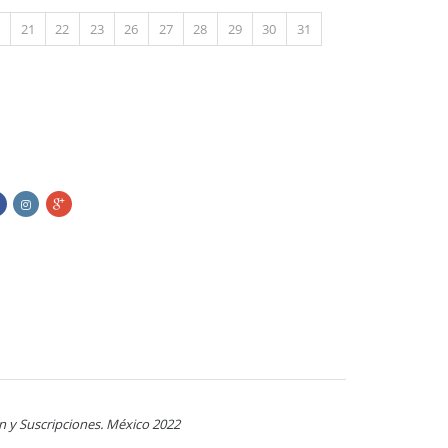
0
21
22
23
26
27
28
29
30
31
n y Suscripciones. México 2022