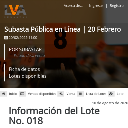
Acerca de...
|
Ingresar
|
Registro
Subasta Pública en Línea | 20 Febrero
20/02/2025 11:00
POR SUBASTAR
Estado de la venta
Ficha de datos
Lotes disponibles
Inicio
Ventas disponibles
Venta
Lista de Lotes
Lote
10 de Agosto de 2026
Información del Lote
No. 018