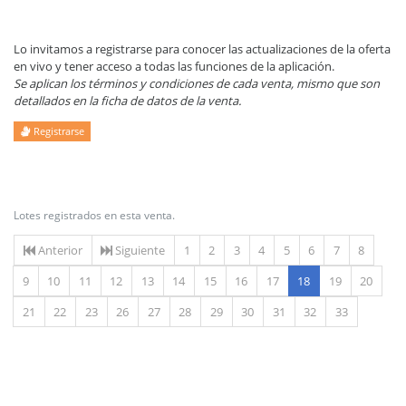
Lo invitamos a registrarse para conocer las actualizaciones de la oferta
en vivo y tener acceso a todas las funciones de la aplicación.
Se aplican los términos y condiciones de cada venta, mismo que son
detallados en la ficha de datos de la venta.
Registrarse
Lotes registrados en esta venta.
Anterior
Siguiente
1
2
3
4
5
6
7
8
(actual)
9
10
11
12
13
14
15
16
17
18
19
20
21
22
23
26
27
28
29
30
31
32
33