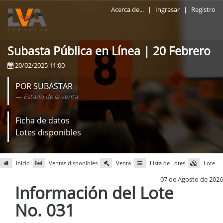
Acerca de...
|
Ingresar
|
Registro
Subasta Pública en Línea | 20 Febrero
20/02/2025 11:00
POR SUBASTAR
Estado de la venta
Ficha de datos
Lotes disponibles
Inicio
Ventas disponibles
Venta
Lista de Lotes
Lote
07 de Agosto de 2026
Información del Lote
No. 031