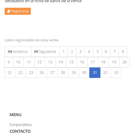
detallados en la ficha de datos de la venta.
Registrarse
Lotes registrados en esta venta.
Anterior
Siguiente
1
2
3
4
5
6
7
8
9
10
11
12
13
14
15
16
17
18
19
20
(actual)
21
22
23
26
27
28
29
30
31
32
33
MENU
Corporativo
CONTACTO