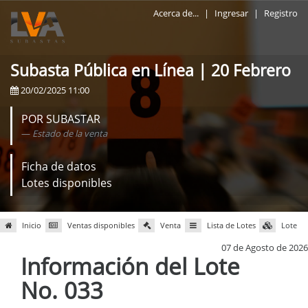
Acerca de...
|
Ingresar
|
Registro
Subasta Pública en Línea | 20 Febrero
20/02/2025 11:00
POR SUBASTAR
Estado de la venta
Ficha de datos
Lotes disponibles
Inicio
Ventas disponibles
Venta
Lista de Lotes
Lote
07 de Agosto de 2026
Información del Lote
No. 033