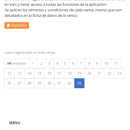
en vivo y tener acceso a todas las funciones de la aplicación.
Se aplican los términos y condiciones de cada venta, mismo que son
detallados en la ficha de datos de la venta.
Registrarse
Lotes registrados en esta venta.
Anterior
1
2
3
4
5
6
7
8
9
10
11
12
13
14
15
16
17
18
19
20
21
22
23
(actual)
26
27
28
29
30
31
32
33
MENU