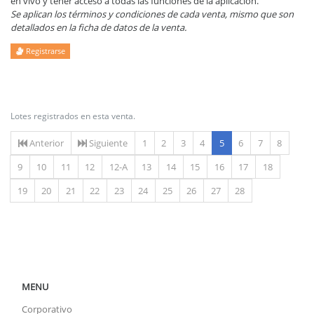
en vivo y tener acceso a todas las funciones de la aplicación.
Se aplican los términos y condiciones de cada venta, mismo que son
detallados en la ficha de datos de la venta.
Registrarse
Lotes registrados en esta venta.
(actual)
Anterior
Siguiente
1
2
3
4
5
6
7
8
9
10
11
12
12-A
13
14
15
16
17
18
19
20
21
22
23
24
25
26
27
28
MENU
Corporativo