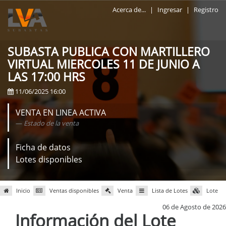
Acerca de...
|
Ingresar
|
Registro
SUBASTA PUBLICA CON MARTILLERO
VIRTUAL MIERCOLES 11 DE JUNIO A
LAS 17:00 HRS
11/06/2025 16:00
VENTA EN LINEA ACTIVA
Estado de la venta
Ficha de datos
Lotes disponibles
Inicio
Ventas disponibles
Venta
Lista de Lotes
Lote
06 de Agosto de 2026
Información del Lote