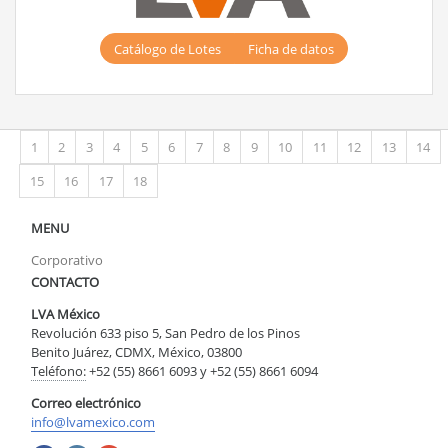
Catálogo de Lotes
Ficha de datos
1
2
3
4
5
6
7
8
9
10
11
12
13
14
15
16
17
18
MENU
Corporativo
CONTACTO
LVA México
Revolución 633 piso 5, San Pedro de los Pinos
Benito Juárez, CDMX, México, 03800
Teléfono:
+52 (55) 8661 6093 y +52 (55) 8661 6094
Correo electrónico
info@lvamexico.com