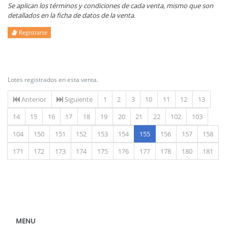
Se aplican los términos y condiciones de cada venta, mismo que son
detallados en la ficha de datos de la venta.
Registrarse
Lotes registrados en esta venta.
Anterior
Siguiente
1
2
3
10
11
12
13
14
15
16
17
18
19
20
21
22
102
103
(actual)
104
150
151
152
153
154
155
156
157
158
171
172
173
174
175
176
177
178
180
181
MENU